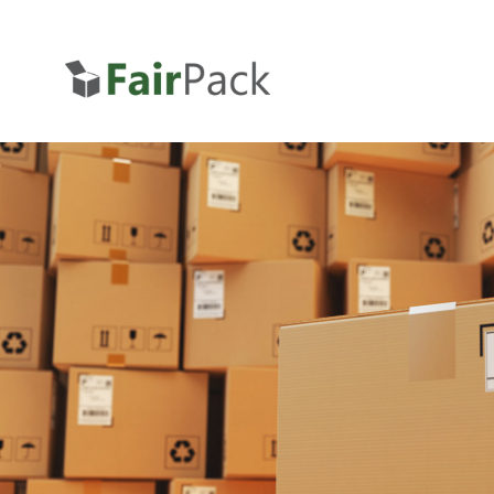
HOME
VERSAND
MIKROLOGISTIK
KURIERFAHRTEN
IMPRESSUM
KONTAKT